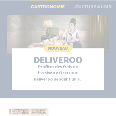
2
GASTRONOMIE
CULTURE & LOISI
elements
NOUVEAU
DELIVEROO
Profitez des frais de
livraison offerts sur
Deliveroo pendant un an
grâce à votre carte Visa
Vos courses chez vos
commerçants préférés, de
Premier !
délicieux sushis, ou encore
un savoureux burger... Faites
Grâce à votre carte Visa
vous livrer vos plats préférés
Premier, bénéficiez de