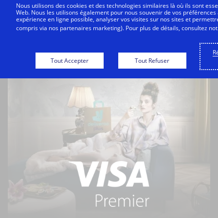
Aller
Nous utilisons des cookies et des technologies similaires là où ils sont esse
Platinum
Web. Nous les utilisons également pour nous souvenir de vos préférences af
au
expérience en ligne possible, analyser vos visites sur nos sites et permett
Je
Connexion
compris via nos partenaires marketing). Pour plus de détails, consultez no
contenu
rencontre
un
principal
problème
Ré
technique,
Tout Accepter
Tout Refuser
j'écris
à
myVISAsupportFR@visa.com
.
Pour
tout
autre
problème,
je
peux
contacter
mon
assistant
en
composant
le
numéro
situé
au