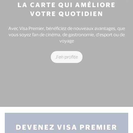
dos
LA CARTE QUI AMÉLIORE
de
VOTRE QUOTIDIEN
ma
carte.
Avec Visa Premier, bénéficiez de nouveaux avantages, que
vous soyez fan de cinéma, de gastronomie, d’esport ou de
voyage
J'ai
une
carte
J'en profite
Visa
Premier
Je
rencontre
un
problème,
j'écris
à
myVISAsupportFR@visa.com
.
DEVENEZ VISA PREMIER