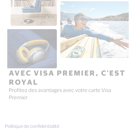
Deliveroo Plus Argent inclus
et vos produits frais en
quelques clics sur Deliveroo.
pendant un an. Avec
Deliveroo Plus Argent,
profitez des frais de livraison
offerts sur vos commandes
éligibles et bénéficiez de
plein d'autres avantages
comme des offres
exclusives réservées aux
abonnés Deliveroo Plus.
AVEC VISA PREMIER, C'EST
ROYAL
Profitez des avantages avec votre carte Visa
Premier
Politique de confidentialité